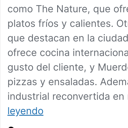
como The Nature, que ofr
platos fríos y calientes. O
que destacan en la ciuda
ofrece cocina internacion
gusto del cliente, y Muerd
pizzas y ensaladas. Ademá
industrial reconvertida en
¡No
leyendo
te
quedes
con