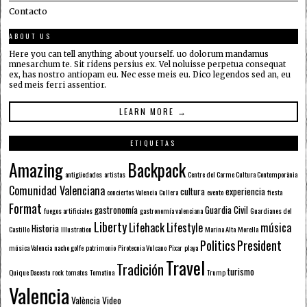
Contacto
ABOUT US
Here you can tell anything about yourself. uo dolorum mandamus
mnesarchum te. Sit ridens persius ex. Vel noluisse perpetua consequat
ex, has nostro antiopam eu. Nec esse meis eu. Dico legendos sed an, eu
sed meis ferri assentior.
LEARN MORE →
ETIQUETAS
Amazing
Backpack
antigüedades
artistas
Centre del Carme Cultura Contemporània
Comunidad Valenciana
cultura
experiencia
conciertos Valencia
Cullera
evento
fiesta
Format
gastronomía
Guardia Civil
fuegos artificiales
gastronomía valenciana
Guardianes del
Liberty
Lifehack
Lifestyle
música
Historia
Castillo
Illustration
Marina Alta
Morella
Politics
President
música Valencia
nacho golfe
patrimonio
Pirotecnia Vulcano
Pixar
playa
Travel
Tradición
turismo
Quique Dacosta
rock
tomates
Tomatina
Trump
Valencia
València
Video