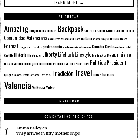
LEARN MORE →
ETIQUETAS
Amazing
Backpack
antigüedades
artistas
Centre del Carme Cultura Contemporània
Comunidad Valenciana
cultura
experiencia
conciertos Valencia
Cullera
evento
fiesta
Format
gastronomía
Guardia Civil
fuegos artificiales
gastronomía valenciana
Guardianes del
Liberty
Lifehack
Lifestyle
música
Historia
Castillo
Illustration
Marina Alta
Morella
Politics
President
música Valencia
nacho golfe
patrimonio
Pirotecnia Vulcano
Pixar
playa
Travel
Tradición
turismo
Quique Dacosta
rock
tomates
Tomatina
Trump
Valencia
València
Video
INSTAGRAM
COMENTARIOS RECIENTES
Emma Bailey
en
They arrived in fifty mother ships