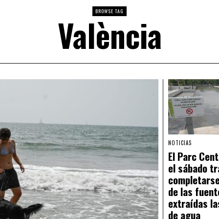
BROWSE TAG
València
NOTICIAS
El Parc Cent
el sábado tr
completarse
de las fuent
extraídas l
de agua