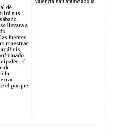
València han anunciado la
al de
brirá sus
 sábado,
se llevara a
ado
las fuentes
ran muestras
análisis,
onfirmado
cipales. El
o de
ó la
cerrar
e el parque