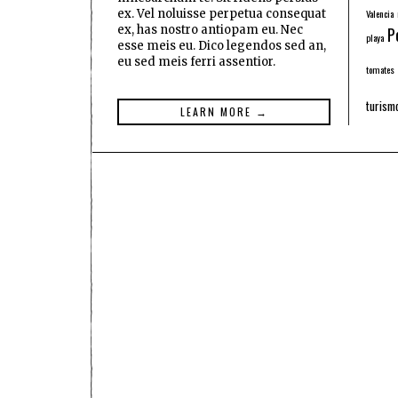
ex. Vel noluisse perpetua consequat
Valencia
ex, has nostro antiopam eu. Nec
P
playa
esse meis eu. Dico legendos sed an,
eu sed meis ferri assentior.
tomates
turism
LEARN MORE →