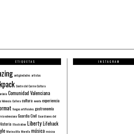
ETIQUETAS
INSTAGRAM
zing
antigüedades
artistas
kpack
Centre del Carme Cultura
Comunidad Valenciana
orània
cultura
experiencia
s Valencia
Cullera
evento
ormat
gastronomía
fuegos artificiales
Guardia Civil
mía valenciana
Guardianes del
Liberty
Lifehack
Historia
Illustration
yle
música
Marina Alta
Morella
música