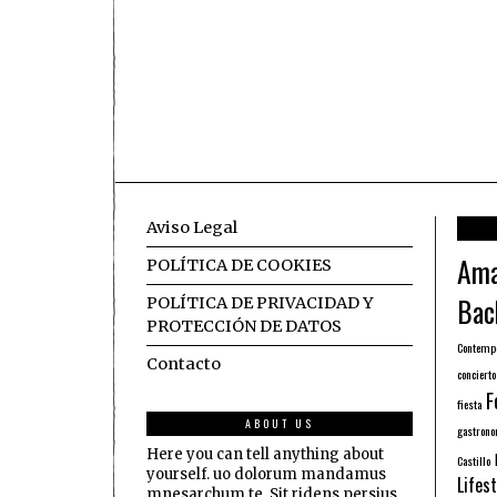
Aviso Legal
Ama
POLÍTICA DE COOKIES
Bac
POLÍTICA DE PRIVACIDAD Y
PROTECCIÓN DE DATOS
Contemp
Contacto
concierto
F
fiesta
ABOUT US
gastrono
Here you can tell anything about
Castillo
yourself. uo dolorum mandamus
Lifest
mnesarchum te. Sit ridens persius