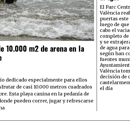
El Parc Centr
València rea
puertas este
luego de que 
cabo el vaci
completo de 
y se extraje
de 10.000 m2 de arena en la
de agua para 
según han c
e
fuentes muni
Ayuntamient
València tom
decisión de 
cio dedicado especialmente para ellos
cautelarment
sfrutar de casi 10.000 metros cuadrados
el día
re. Esta playa canina en la pedanía de
donde pueden correr, jugar y refrescarse
ina