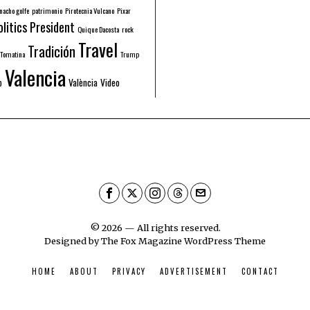
nacho golfe
patrimonio
Pirotecnia Vulcano
Pixar
olitics
President
Quique Dacosta
rock
Travel
Tradición
Tomatina
Trump
Valencia
o
València
Video
©
2026
— All rights reserved.
Designed by
The Fox Magazine WordPress Theme
HOME
ABOUT
PRIVACY
ADVERTISEMENT
CONTACT