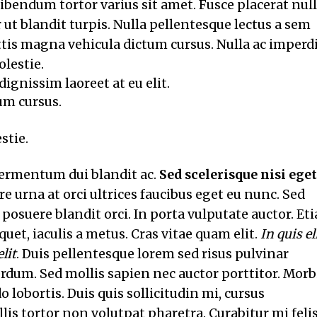
bibendum tortor varius sit amet. Fusce placerat nul
 ut blandit turpis. Nulla pellentesque lectus a sem
attis magna vehicula dictum cursus. Nulla ac imperd
olestie.
ignissim laoreet at eu elit.
um cursus.
stie.
fermentum dui blandit ac.
Sed scelerisque nisi eget
e urna at orci ultrices faucibus eget eu nunc. Sed
 posuere blandit orci. In porta vulputate auctor. Et
iquet, iaculis a metus. Cras vitae quam elit.
In quis el
lit
. Duis pellentesque lorem sed risus pulvinar
erdum. Sed mollis sapien nec auctor porttitor. Morb
lobortis. Duis quis sollicitudin mi, cursus
s tortor non volutpat pharetra. Curabitur mi felis