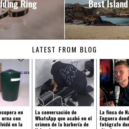
dding Ring
Best Island
LATEST FROM BLOG
recupera en
La conversación de
La finca de N
 urna con
WhatsApp que acabó en el
Enguera dond
lvidó en la
crimen de la barbería de
fotógrafo du