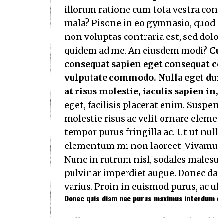
illorum ratione cum tota vestra con
mala? Pisone in eo gymnasio, quod
non voluptas contraria est, sed dolor
quidem ad me. An eiusdem modi?
Cu
consequat sapien eget consequat 
vulputate commodo. Nulla eget dui
at risus molestie, iaculis sapien in
eget, facilisis placerat enim. Suspe
molestie risus ac velit ornare ele
tempor purus fringilla ac. Ut ut null
elementum mi non laoreet. Vivamus i
Nunc in rutrum nisl, sodales malesua
pulvinar imperdiet augue. Donec da
varius. Proin in euismod purus, ac u
Donec quis diam nec purus maximus interdum q