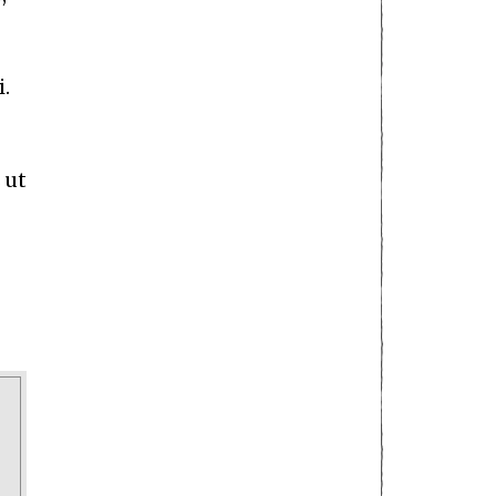
i.
 ut