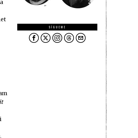
la
iet
SÍGUEME
iam
it
i
,