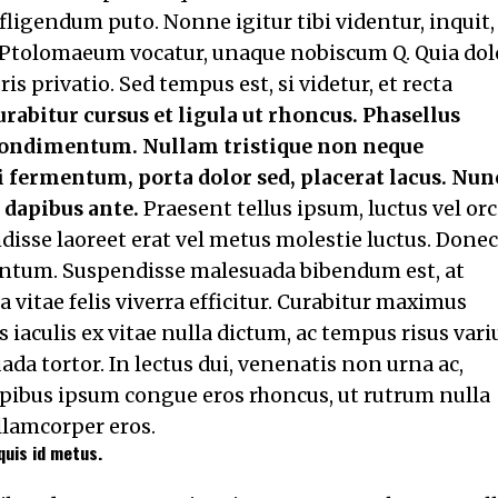
fligendum puto. Nonne igitur tibi videntur, inquit,
 Ptolomaeum vocatur, unaque nobiscum Q. Quia dol
is privatio. Sed tempus est, si videtur, et recta
rabitur cursus et ligula ut rhoncus. Phasellus
condimentum. Nullam tristique non neque
 fermentum, porta dolor sed, placerat lacus. Nun
, dapibus ante.
Praesent tellus ipsum, luctus vel orc
ndisse laoreet erat vel metus molestie luctus. Donec
mentum. Suspendisse malesuada bibendum est, at
a vitae felis viverra efficitur. Curabitur maximus
aculis ex vitae nulla dictum, ac tempus risus vari
da tortor. In lectus dui, venenatis non urna ac,
pibus ipsum congue eros rhoncus, ut rutrum nulla
llamcorper eros.
uis id metus.