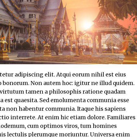
tur adipiscing elit. Atqui eorum nihil est eius
rno bonorum. Non autem hoc: igitur ne illud quidem.
 virtutum tamen a philosophis ratione quadam
itia est quaesita. Sed emolumenta communia esse
cata non habentur communia. Itaque his sapiens
tio interrete. At enim hic etiam dolore. Familiares
Philodemum, cum optimos viros, tum homines
uis lectulis plerumque moriuntur. Universa enim