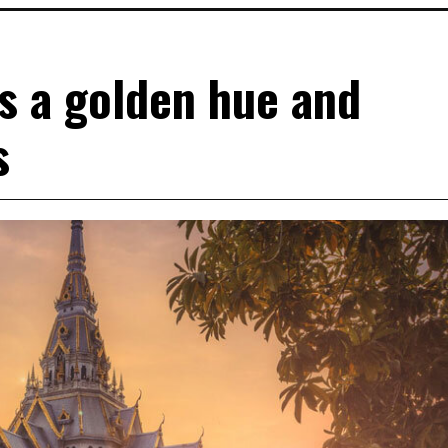
es a golden hue and
s