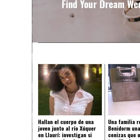
Find Your Dream We
Hallan el cuerpo de una
Una familia 
joven junto al río Xúquer
Benidorm una
en Llaurí: investigan si
cenizas que o