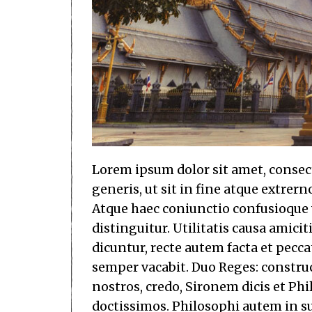
Lorem ipsum dolor sit amet, consecte
generis, ut sit in fine atque extre
Atque haec coniunctio confusioque
distinguitur. Utilitatis causa amic
dicuntur, recte autem facta et pec
semper vacabit. Duo Reges: construc
nostros, credo, Sironem dicis et 
doctissimos. Philosophi autem in s