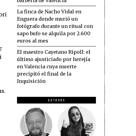
barbería de Valencia
La finca de Nacho Vidal en
ori
Enguera donde murió un
fotógrafo durante un ritual con
sapo bufo se alquila por 2.600
euros al mes
c
El maestro Cayetano Ripoll: el
i
último ajusticiado por herejía
en Valencia cuya muerte
precipitó el final de la
Inquisición
us.
AUTHORS