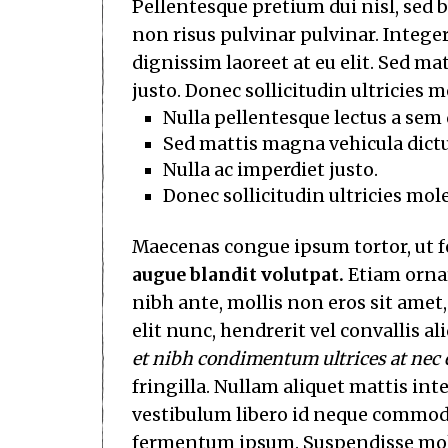
Pellentesque pretium dui nisl, sed 
non risus pulvinar pulvinar. Integer
dignissim laoreet at eu elit. Sed m
justo. Donec sollicitudin ultricies m
Nulla pellentesque lectus a sem d
Sed mattis magna vehicula dict
Nulla ac imperdiet justo.
Donec sollicitudin ultricies mole
Maecenas congue ipsum tortor, ut 
augue blandit volutpat.
Etiam ornar
nibh ante, mollis non eros sit amet,
elit nunc, hendrerit vel convallis al
et nibh condimentum ultrices at nec e
fringilla. Nullam aliquet mattis int
vestibulum libero id neque commodo 
fermentum ipsum. Suspendisse molli