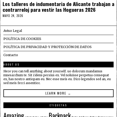
Los talleres de indumentaria de Alicante trabajan a
contrarreloj para vestir las Hogueras 2026
MAYO 24, 2026
Aviso Legal
POLÍTICA DE COOKIES
POLÍTICA DE PRIVACIDAD Y PROTECCIÓN DE DATOS
Contacto
ABOUT US
Here you can tell anything about yourself. uo dolorum mandamus
mnesarchum te. Sit ridens persius ex. Vel noluisse perpetua consequat
ex, has nostro antiopam eu. Nec esse meis eu. Dico legendos sed an, eu
sed meis ferri assentior.
LEARN MORE →
ETIQUETAS
Amazing
Backpack
antigüedades
artistas
Centre del Carme Cultura Contemporània