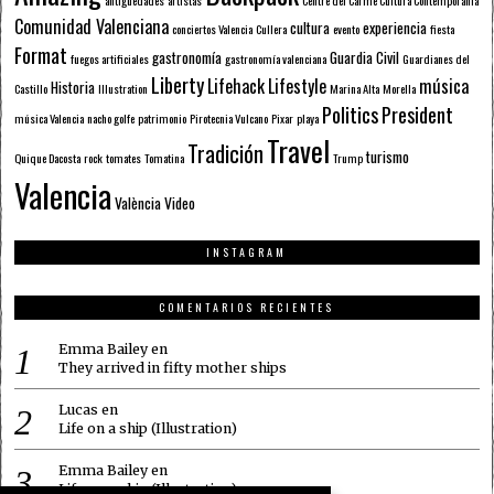
Comunidad Valenciana
cultura
experiencia
conciertos Valencia
Cullera
evento
fiesta
Format
gastronomía
Guardia Civil
fuegos artificiales
gastronomía valenciana
Guardianes del
Liberty
Lifehack
Lifestyle
música
Historia
Castillo
Illustration
Marina Alta
Morella
Politics
President
música Valencia
nacho golfe
patrimonio
Pirotecnia Vulcano
Pixar
playa
Travel
Tradición
turismo
Quique Dacosta
rock
tomates
Tomatina
Trump
Valencia
València
Video
INSTAGRAM
COMENTARIOS RECIENTES
Emma Bailey
en
They arrived in fifty mother ships
Lucas
en
Life on a ship (Illustration)
Emma Bailey
en
Life on a ship (Illustration)