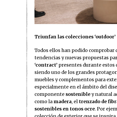
Triunfan las colecciones ‘outdoor’ 
Todos ellos han podido comprobar 
tendencias y nuevas propuestas para
‘contract’
presentes durante estos 
siendo uno de los grandes protagon
muebles y complementos para exteri
especialmente en el ámbito del diseñ
componente
sostenible
y natural a
como la
madera
, el
trenzado de fibr
sostenibles en tonos ocre
. Por eje
colección de exterior que se inspira