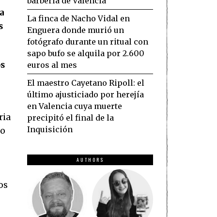
barbería de Valencia
a
La finca de Nacho Vidal en
s
Enguera donde murió un
fotógrafo durante un ritual con
sapo bufo se alquila por 2.600
os
euros al mes
El maestro Cayetano Ripoll: el
último ajusticiado por herejía
en Valencia cuya muerte
ria
precipitó el final de la
Inquisición
mo
AUTHORS
os