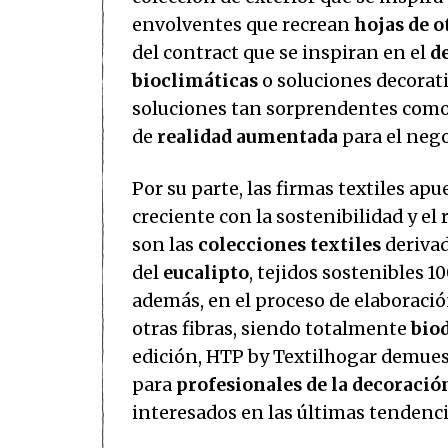
envolventes que recrean
hojas de 
del contract que se inspiran en el
d
bioclimáticas
o soluciones decorat
soluciones tan sorprendentes com
de
realidad aumentada
para el nego
Por su parte, las firmas textiles a
creciente con la sostenibilidad y el
son las
colecciones textiles
derivad
del
eucalipto
, tejidos sostenibles 1
además, en el proceso de elaboraci
otras fibras, siendo totalmente
bio
edición, HTP by Textilhogar demues
para
profesionales de la decoració
interesados en las últimas tendencia