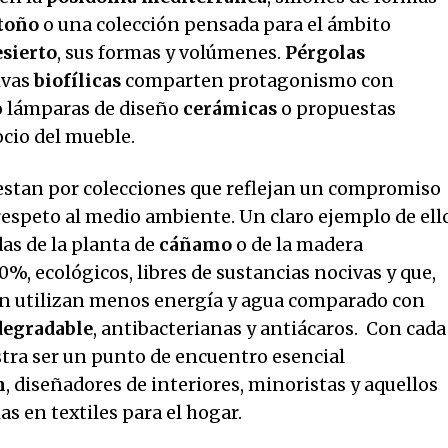
otoño
o una colección pensada para el ámbito
esierto
, sus formas y volúmenes.
Pérgolas
ivas
biofílicas
comparten protagonismo con
o lámparas de diseño
cerámicas
o propuestas
cio del mueble.
puestan por colecciones que reflejan un compromiso
 respeto al medio ambiente. Un claro ejemplo de ell
as de la planta de
cáñamo
o de la madera
00%, ecológicos, libres de sustancias nocivas y que,
ón utilizan menos energía y agua comparado con
degradable
, antibacterianas y antiácaros. Con cada
tra ser un punto de encuentro esencial
n
, diseñadores de interiores, minoristas y aquellos
s en textiles para el hogar.