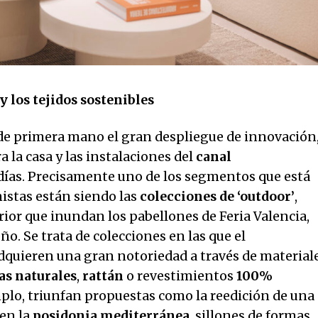
y los tejidos sostenibles
de primera mano el gran despliegue de innovación
 la casa y las instalaciones del
canal
días. Precisamente uno de los segmentos que está
istas están siendo las
colecciones de ‘outdoor’
,
or que inundan los pabellones de Feria Valencia,
o. Se trata de colecciones en las que el
dquieren una gran notoriedad a través de material
as naturales
,
rattán
o revestimientos
100%
mplo, triunfan propuestas como la reedición de una
 en la
posidonia mediterránea
, sillones de formas