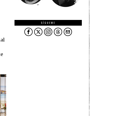
SÍGUEME
al
te