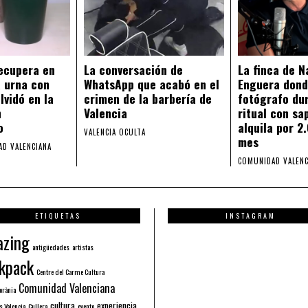
recupera en
La conversación de
La finca de N
 urna con
WhatsApp que acabó en el
Enguera dond
lvidó en la
crimen de la barbería de
fotógrafo du
n
Valencia
ritual con sa
o
alquila por 2
VALENCIA OCULTA
mes
D VALENCIANA
COMUNIDAD VALENC
ETIQUETAS
INSTAGRAM
zing
antigüedades
artistas
kpack
Centre del Carme Cultura
Comunidad Valenciana
orània
cultura
experiencia
s Valencia
Cullera
evento