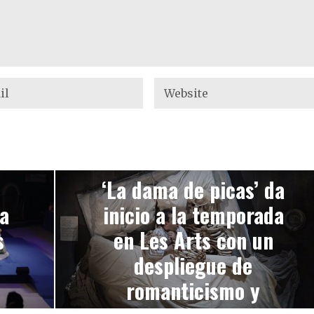
NEXT STORY
‘La dama de picas’ da
ia
inicio a la temporada
s
en Les Arts con un
despliegue de
romanticismo y