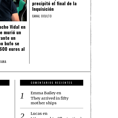
precipitó el final de la
Inquisición
CANAL OCULTO
acho Vidal en
e murió un
rante un
po bufo se
.600 euros al
IANA
COMENTARIOS RECIENTES
Emma Bailey
en
They arrived in fifty
mother ships
Lucas
en