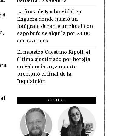
barbería de Valencia
La finca de Nacho Vidal en
ará
Enguera donde murió un
fotógrafo durante un ritual con
o,
sapo bufo se alquila por 2.600
euros al mes
El maestro Cayetano Ripoll: el
último ajusticiado por herejía
ara
en Valencia cuya muerte
precipitó el final de la
Inquisición
tat
AUTHORS