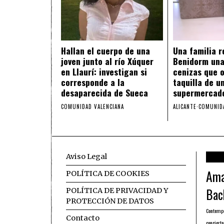
Hallan el cuerpo de una
Una familia 
joven junto al río Xúquer
Benidorm una
en Llaurí: investigan si
cenizas que o
corresponde a la
taquilla de u
desaparecida de Sueca
supermercad
COMUNIDAD VALENCIANA
ALICANTE
·
COMUNIDA
Aviso Legal
Ama
POLÍTICA DE COOKIES
Bac
POLÍTICA DE PRIVACIDAD Y
PROTECCIÓN DE DATOS
Contemp
Contacto
concierto