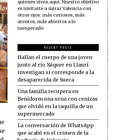
quienes viven aquí. Nuestro objetivo
es invitarte a mirar Valencia con
otros ojos: más curiosos, más
atentos, más abiertos a lo
inesperado.
RECENT POSTS
Hallan el cuerpo de una joven
junto al río Xúquer en Llaurí:
investigan si corresponde a la
desaparecida de Sueca
Una familia recupera en
Benidorm una urna con cenizas
que olvidó en la taquilla de un
supermercado
ue
La conversación de WhatsApp
se
que acabó en el crimen de la
l.