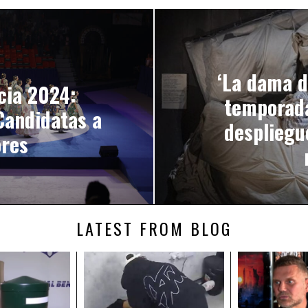
misticismo
‘La dama de
cia 2024:
temporada
Candidatas a
despliegu
ores
LATEST FROM BLOG