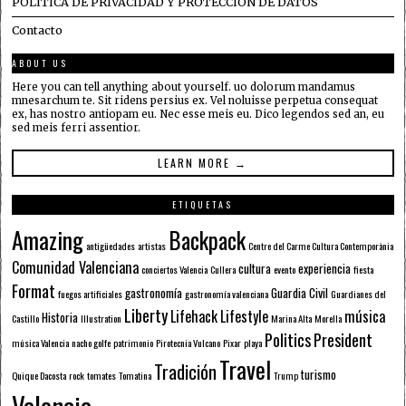
POLÍTICA DE PRIVACIDAD Y PROTECCIÓN DE DATOS
Contacto
ABOUT US
Here you can tell anything about yourself. uo dolorum mandamus
mnesarchum te. Sit ridens persius ex. Vel noluisse perpetua consequat
ex, has nostro antiopam eu. Nec esse meis eu. Dico legendos sed an, eu
sed meis ferri assentior.
LEARN MORE →
ETIQUETAS
Amazing
Backpack
antigüedades
artistas
Centre del Carme Cultura Contemporània
Comunidad Valenciana
cultura
experiencia
conciertos Valencia
Cullera
evento
fiesta
Format
gastronomía
Guardia Civil
fuegos artificiales
gastronomía valenciana
Guardianes del
Liberty
Lifehack
Lifestyle
música
Historia
Castillo
Illustration
Marina Alta
Morella
Politics
President
música Valencia
nacho golfe
patrimonio
Pirotecnia Vulcano
Pixar
playa
Travel
Tradición
turismo
Quique Dacosta
rock
tomates
Tomatina
Trump
Valencia