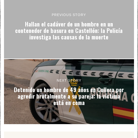
PREVIOUS STORY
Hallan el cadáver de un hombre en un
contenedor de basura en Castellón: la Policía
investiga las causas de la muerte
NEXT STORY
Detenido un hombre de 49 años en Cullera por
agredir brutalmente a su pareja: la víctima
está en coma