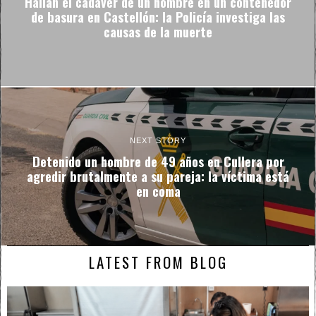
Hallan el cadáver de un hombre en un contenedor
de basura en Castellón: la Policía investiga las
causas de la muerte
NEXT STORY
Detenido un hombre de 49 años en Cullera por
agredir brutalmente a su pareja: la víctima está
en coma
LATEST FROM BLOG