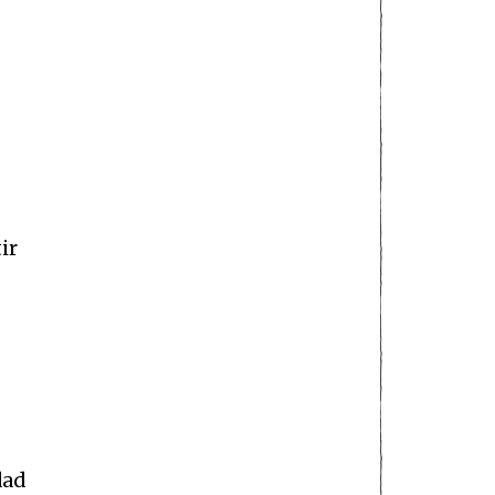
ir
dad