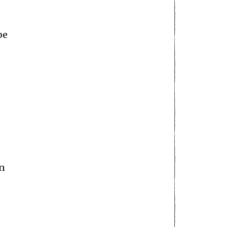
be
an