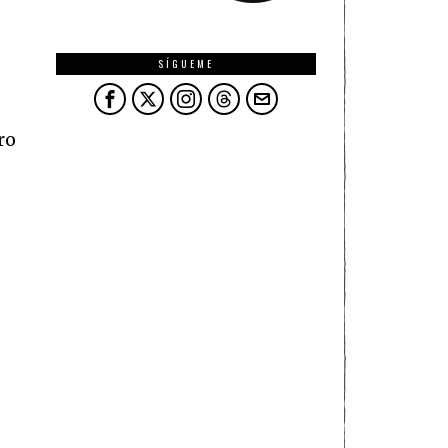
SÍGUEME
ro