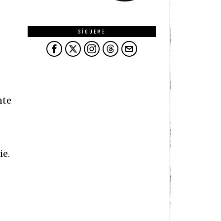
SÍGUEME
nte
ie.