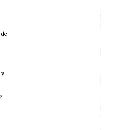
 de
 y
e