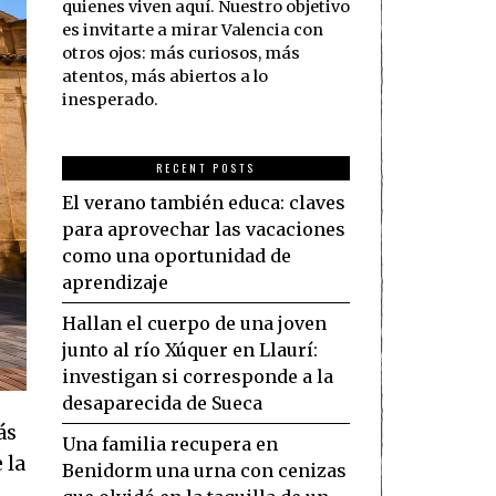
quienes viven aquí. Nuestro objetivo
es invitarte a mirar Valencia con
otros ojos: más curiosos, más
atentos, más abiertos a lo
inesperado.
RECENT POSTS
El verano también educa: claves
para aprovechar las vacaciones
como una oportunidad de
aprendizaje
Hallan el cuerpo de una joven
junto al río Xúquer en Llaurí:
investigan si corresponde a la
desaparecida de Sueca
ás
Una familia recupera en
 la
Benidorm una urna con cenizas