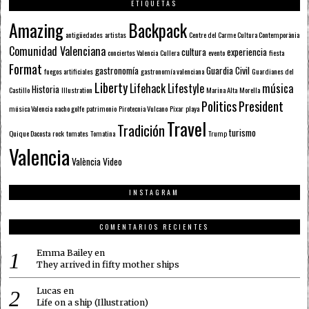
ETIQUETAS
Amazing
Backpack
antigüedades
artistas
Centre del Carme Cultura Contemporània
Comunidad Valenciana
cultura
experiencia
conciertos Valencia
Cullera
evento
fiesta
Format
gastronomía
Guardia Civil
fuegos artificiales
gastronomía valenciana
Guardianes del
Liberty
Lifehack
Lifestyle
música
Historia
Castillo
Illustration
Marina Alta
Morella
Politics
President
música Valencia
nacho golfe
patrimonio
Pirotecnia Vulcano
Pixar
playa
Travel
Tradición
turismo
Quique Dacosta
rock
tomates
Tomatina
Trump
Valencia
València
Video
INSTAGRAM
COMENTARIOS RECIENTES
Emma Bailey
en
They arrived in fifty mother ships
Lucas
en
Life on a ship (Illustration)