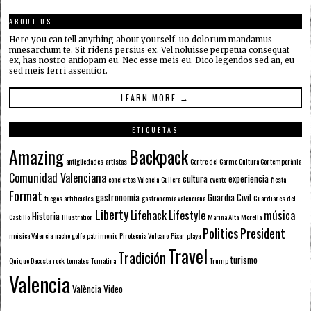
ABOUT US
Here you can tell anything about yourself. uo dolorum mandamus
mnesarchum te. Sit ridens persius ex. Vel noluisse perpetua consequat
ex, has nostro antiopam eu. Nec esse meis eu. Dico legendos sed an, eu
sed meis ferri assentior.
LEARN MORE →
ETIQUETAS
Amazing
Backpack
antigüedades
artistas
Centre del Carme Cultura Contemporània
Comunidad Valenciana
cultura
experiencia
conciertos Valencia
Cullera
evento
fiesta
Format
gastronomía
Guardia Civil
fuegos artificiales
gastronomía valenciana
Guardianes del
Liberty
Lifehack
Lifestyle
música
Historia
Castillo
Illustration
Marina Alta
Morella
Politics
President
música Valencia
nacho golfe
patrimonio
Pirotecnia Vulcano
Pixar
playa
Travel
Tradición
turismo
Quique Dacosta
rock
tomates
Tomatina
Trump
Valencia
València
Video