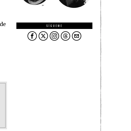
 de
SÍGUEME