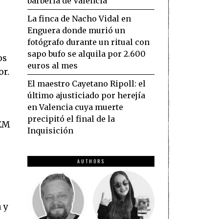
barbería de Valencia
La finca de Nacho Vidal en
Enguera donde murió un
fotógrafo durante un ritual con
sapo bufo se alquila por 2.600
os
euros al mes
or.
El maestro Cayetano Ripoll: el
último ajusticiado por herejía
en Valencia cuya muerte
precipitó el final de la
HEM
Inquisición
AUTHORS
 y