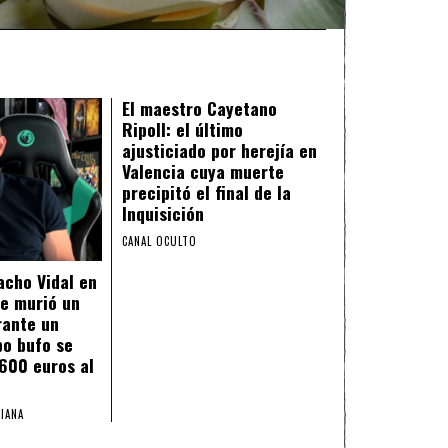
El maestro Cayetano
Ripoll: el último
ajusticiado por herejía en
Valencia cuya muerte
precipitó el final de la
Inquisición
CANAL OCULTO
acho Vidal en
e murió un
rante un
po bufo se
.600 euros al
IANA