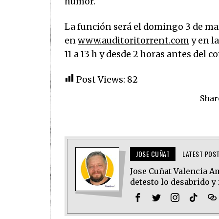
humor.
La función será el domingo 3 de marz
en
www.auditoritorrent.com
y en la
11 a 13 h y desde 2 horas antes del 
Post Views:
82
Shar
JOSE CUÑAT
LATEST POS
Jose Cuñat Valencia Amo
detesto lo desabrido y 