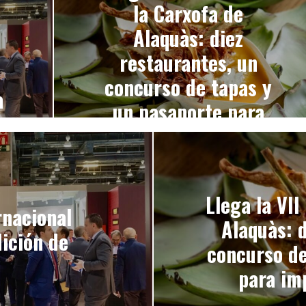
la Carxofa de
Alaquàs: diez
restaurantes, un
concurso de tapas y
a
un pasaporte para
impulsar el comercio
Llega la VII
rnacional
Alaquàs: d
dición de
concurso de
para im