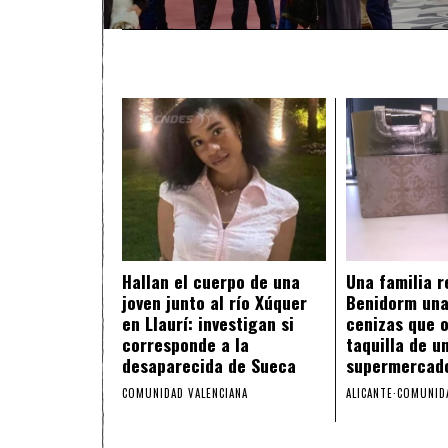
Hallan el cuerpo de una
Una familia 
joven junto al río Xúquer
Benidorm una
en Llaurí: investigan si
cenizas que o
corresponde a la
taquilla de u
desaparecida de Sueca
supermercad
COMUNIDAD VALENCIANA
ALICANTE
·
COMUNIDA