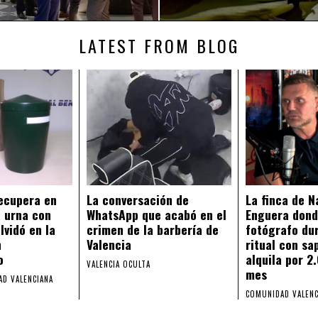
LATEST FROM BLOG
recupera en
La conversación de
La finca de N
 urna con
WhatsApp que acabó en el
Enguera dond
lvidó en la
crimen de la barbería de
fotógrafo du
n
Valencia
ritual con sa
o
alquila por 2
VALENCIA OCULTA
mes
D VALENCIANA
COMUNIDAD VALENC