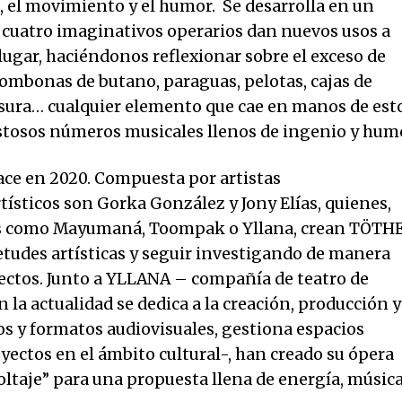
ón, el movimiento y el humor. Se desarrolla en un
e cuatro imaginativos operarios dan nuevos usos a
lugar, haciéndonos reflexionar sobre el exceso de
mbonas de butano, paraguas, pelotas, cajas de
asura… cualquier elemento que cae en manos de est
stosos números musicales llenos de ingenio y hum
 en 2020. Compuesta por artistas
rtísticos son Gorka González y Jony Elías, quienes,
as como Mayumaná, Toompak o Yllana, crean TÖT
tudes artísticas y seguir investigando de manera
yectos. Junto a YLLANA – compañía de teatro de
 la actualidad se dedica a la creación, producción y
os y formatos audiovisuales, gestiona espacios
oyectos en el ámbito cultural-, han creado su ópera
oltaje” para una propuesta llena de energía, música