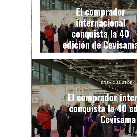
El comprador
internacional
conquista la 40
edición de Cevisam
PREVIOUS STORY
El comprador inte
conquista la 40 e
Cevisama