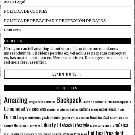
Aviso Legal
POLÍTICA DE COOKIES
POLÍTICA DE PRIVACIDAD Y PROTECCIÓN DE DATOS
Contacto
ABOUT US
Here you can tell anything about yourself. uo dolorum mandamus
mnesarchum te. Sit ridens persius ex. Vel noluisse perpetua consequat
ex, has nostro antiopam eu. Nec esse meis eu. Dico legendos sed an, eu
sed meis ferri assentior.
LEARN MORE →
ETIQUETAS
Amazing
Backpack
antigüedades
artistas
Centre del Carme Cultura Contemporània
Comunidad Valenciana
cultura
experiencia
conciertos Valencia
Cullera
evento
fiesta
Format
gastronomía
Guardia Civil
fuegos artificiales
gastronomía valenciana
Guardianes del
Liberty
Lifehack
Lifestyle
música
Historia
Castillo
Illustration
Marina Alta
Morella
Politics
President
música Valencia
nacho golfe
patrimonio
Pirotecnia Vulcano
Pixar
playa