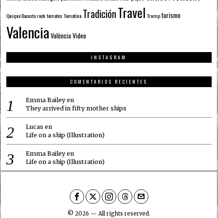
Travel
Tradición
turismo
Quique Dacosta
rock
tomates
Tomatina
Trump
Valencia
València
Video
INSTAGRAM
COMENTARIOS RECIENTES
Emma Bailey
en
They arrived in fifty mother ships
Lucas
en
Life on a ship (Illustration)
Emma Bailey
en
Life on a ship (Illustration)
©
2026
— All rights reserved.