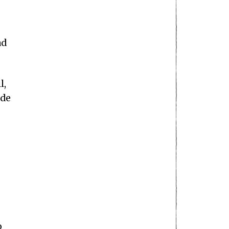
ad
l,
 de
o