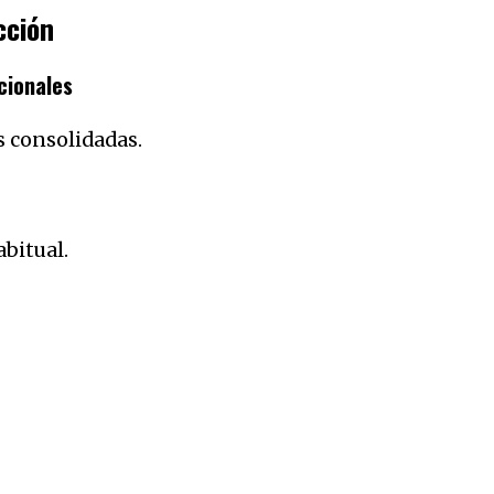
cción
cionales
s consolidadas.
bitual.