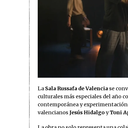
La
Sala Russafa de Valencia
se conv
culturales más especiales del año c
contemporánea y experimentación s
valencianos
Jesús Hidalgo
y
Toni A
La obra no solo representa una cola