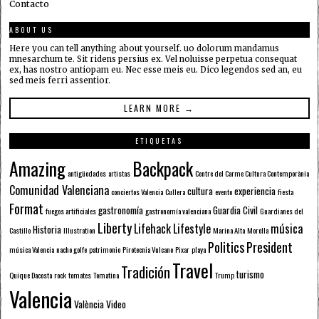
Contacto
ABOUT US
Here you can tell anything about yourself. uo dolorum mandamus
mnesarchum te. Sit ridens persius ex. Vel noluisse perpetua consequat
ex, has nostro antiopam eu. Nec esse meis eu. Dico legendos sed an, eu
sed meis ferri assentior.
LEARN MORE →
ETIQUETAS
Amazing
Backpack
antigüedades
artistas
Centre del Carme Cultura Contemporània
Comunidad Valenciana
cultura
experiencia
conciertos Valencia
Cullera
evento
fiesta
Format
gastronomía
Guardia Civil
fuegos artificiales
gastronomía valenciana
Guardianes del
Liberty
Lifehack
Lifestyle
música
Historia
Castillo
Illustration
Marina Alta
Morella
Politics
President
música Valencia
nacho golfe
patrimonio
Pirotecnia Vulcano
Pixar
playa
Travel
Tradición
turismo
Quique Dacosta
rock
tomates
Tomatina
Trump
Valencia
València
Video