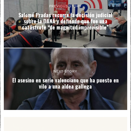
PREVIOUS STORY
Salomé Pradas recurre la decisión judicial
sobre la DANA y defiende que fue una
catástrofe “de magnitud imprevisible”
NEXT STORY
El asesino en serie valenciano que ha puesto en
vilo a una aldea gallega