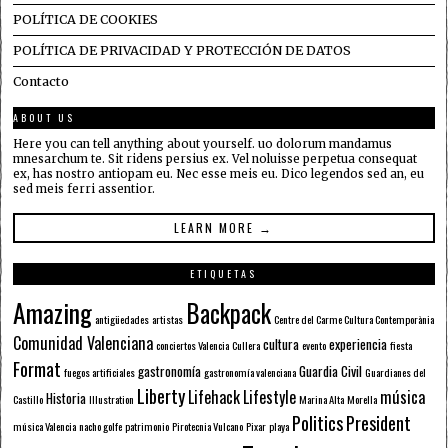
POLÍTICA DE COOKIES
POLÍTICA DE PRIVACIDAD Y PROTECCIÓN DE DATOS
Contacto
ABOUT US
Here you can tell anything about yourself. uo dolorum mandamus
mnesarchum te. Sit ridens persius ex. Vel noluisse perpetua consequat
ex, has nostro antiopam eu. Nec esse meis eu. Dico legendos sed an, eu
sed meis ferri assentior.
LEARN MORE →
ETIQUETAS
Amazing
Backpack
antigüedades
artistas
Centre del Carme Cultura Contemporània
Comunidad Valenciana
cultura
experiencia
conciertos Valencia
Cullera
evento
fiesta
Format
gastronomía
Guardia Civil
fuegos artificiales
gastronomía valenciana
Guardianes del
Liberty
Lifehack
Lifestyle
música
Historia
Castillo
Illustration
Marina Alta
Morella
Politics
President
música Valencia
nacho golfe
patrimonio
Pirotecnia Vulcano
Pixar
playa