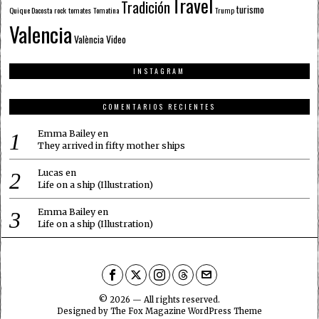
Travel
Tradición
turismo
Quique Dacosta
rock
tomates
Tomatina
Trump
Valencia
València
Video
INSTAGRAM
COMENTARIOS RECIENTES
Emma Bailey
en
They arrived in fifty mother ships
Lucas
en
Life on a ship (Illustration)
Emma Bailey
en
Life on a ship (Illustration)
©
2026
— All rights reserved.
Designed by
The Fox Magazine WordPress Theme