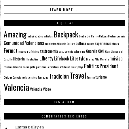
LEARN MORE →
ETIQUETAS
Amazing
Backpack
antigüedades
artistas
Centre del Carme Cultura Contemporània
Comunidad Valenciana
cultura
experiencia
conciertos Valencia
Cullera
evento
fiesta
Format
gastronomía
Guardia Civil
fuegos artificiales
gastronomía valenciana
Guardianes del
Liberty
Lifehack
Lifestyle
música
Historia
Castillo
Illustration
Marina Alta
Morella
Politics
President
música Valencia
nacho golfe
patrimonio
Pirotecnia Vulcano
Pixar
playa
Travel
Tradición
turismo
Quique Dacosta
rock
tomates
Tomatina
Trump
Valencia
València
Video
INSTAGRAM
COMENTARIOS RECIENTES
Emma Bailey
en