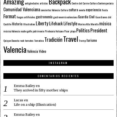
Amazing
Backpack
antigüedades
artistas
Centre del Carme Cultura Contemporània
Comunidad Valenciana
cultura
experiencia
conciertos Valencia
Cullera
evento
fiesta
Format
gastronomía
Guardia Civil
fuegos artificiales
gastronomía valenciana
Guardianes del
Liberty
Lifehack
Lifestyle
música
Historia
Castillo
Illustration
Marina Alta
Morella
Politics
President
música Valencia
nacho golfe
patrimonio
Pirotecnia Vulcano
Pixar
playa
Travel
Tradición
turismo
Quique Dacosta
rock
tomates
Tomatina
Trump
Valencia
València
Video
INSTAGRAM
COMENTARIOS RECIENTES
Emma Bailey
en
They arrived in fifty mother ships
Lucas
en
Life on a ship (Illustration)
Emma Bailey
en