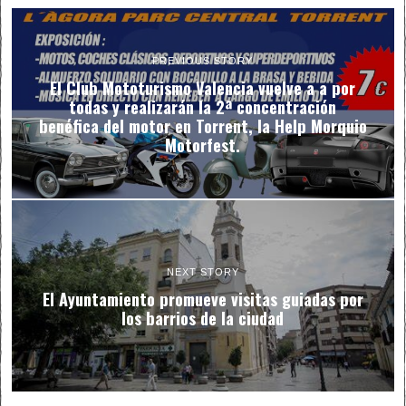
PREVIOUS STORY
El Club Mototurismo Valencia vuelve a a por
todas y realizarán la 2ª concentración
benéfica del motor en Torrent, la Help Morquio
Motorfest.
NEXT STORY
El Ayuntamiento promueve visitas guiadas por
los barrios de la ciudad