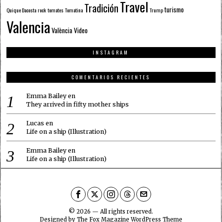
Travel
Tradición
turismo
Quique Dacosta
rock
tomates
Tomatina
Trump
Valencia
València
Video
INSTAGRAM
COMENTARIOS RECIENTES
Emma Bailey
en
They arrived in fifty mother ships
Lucas
en
Life on a ship (Illustration)
Emma Bailey
en
Life on a ship (Illustration)
©
2026
— All rights reserved.
Designed by
The Fox Magazine WordPress Theme