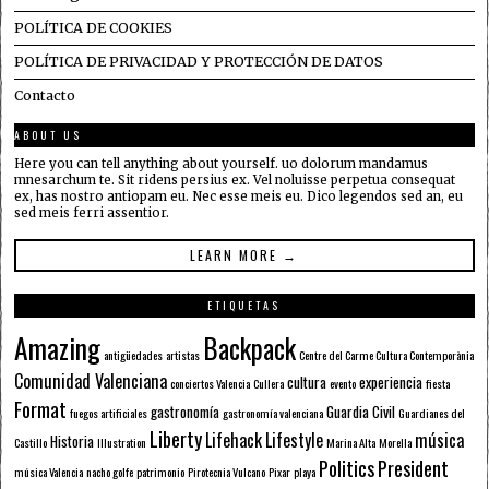
POLÍTICA DE COOKIES
POLÍTICA DE PRIVACIDAD Y PROTECCIÓN DE DATOS
Contacto
ABOUT US
Here you can tell anything about yourself. uo dolorum mandamus
mnesarchum te. Sit ridens persius ex. Vel noluisse perpetua consequat
ex, has nostro antiopam eu. Nec esse meis eu. Dico legendos sed an, eu
sed meis ferri assentior.
LEARN MORE →
ETIQUETAS
Amazing
Backpack
antigüedades
artistas
Centre del Carme Cultura Contemporània
Comunidad Valenciana
cultura
experiencia
conciertos Valencia
Cullera
evento
fiesta
Format
gastronomía
Guardia Civil
fuegos artificiales
gastronomía valenciana
Guardianes del
Liberty
Lifehack
Lifestyle
música
Historia
Castillo
Illustration
Marina Alta
Morella
Politics
President
música Valencia
nacho golfe
patrimonio
Pirotecnia Vulcano
Pixar
playa