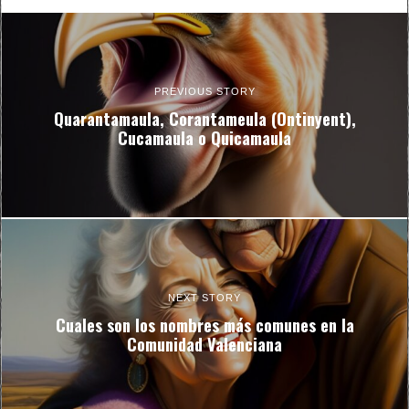
PREVIOUS STORY
Quarantamaula, Corantameula (Ontinyent),
Cucamaula o Quicamaula
NEXT STORY
Cuales son los nombres más comunes en la
Comunidad Valenciana