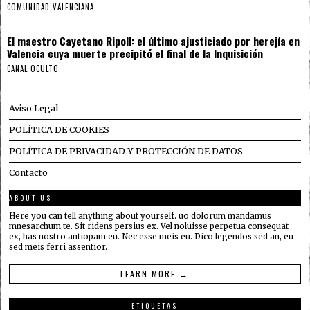
COMUNIDAD VALENCIANA
El maestro Cayetano Ripoll: el último ajusticiado por herejía en
Valencia cuya muerte precipitó el final de la Inquisición
CANAL OCULTO
Aviso Legal
POLÍTICA DE COOKIES
POLÍTICA DE PRIVACIDAD Y PROTECCIÓN DE DATOS
Contacto
ABOUT US
Here you can tell anything about yourself. uo dolorum mandamus
mnesarchum te. Sit ridens persius ex. Vel noluisse perpetua consequat
ex, has nostro antiopam eu. Nec esse meis eu. Dico legendos sed an, eu
sed meis ferri assentior.
LEARN MORE →
ETIQUETAS