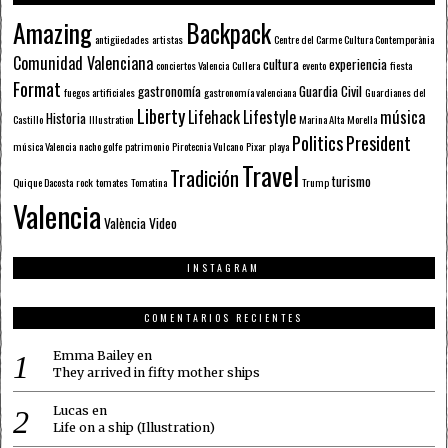
Amazing
Backpack
antigüedades
artistas
Centre del Carme Cultura Contemporània
Comunidad Valenciana
cultura
experiencia
conciertos Valencia
Cullera
evento
fiesta
Format
gastronomía
Guardia Civil
fuegos artificiales
gastronomía valenciana
Guardianes del
Liberty
Lifehack
Lifestyle
música
Historia
Castillo
Illustration
Marina Alta
Morella
Politics
President
música Valencia
nacho golfe
patrimonio
Pirotecnia Vulcano
Pixar
playa
Travel
Tradición
turismo
Quique Dacosta
rock
tomates
Tomatina
Trump
Valencia
València
Video
INSTAGRAM
COMENTARIOS RECIENTES
Emma Bailey
en
They arrived in fifty mother ships
Lucas
en
Life on a ship (Illustration)