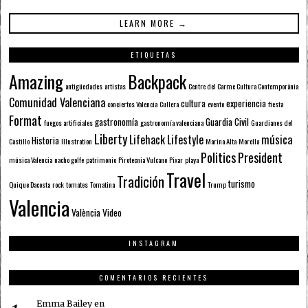
LEARN MORE →
ETIQUETAS
Amazing
Backpack
antigüedades
artistas
Centre del Carme Cultura Contemporània
Comunidad Valenciana
cultura
experiencia
conciertos Valencia
Cullera
evento
fiesta
Format
gastronomía
Guardia Civil
fuegos artificiales
gastronomía valenciana
Guardianes del
Liberty
Lifehack
Lifestyle
música
Historia
Castillo
Illustration
Marina Alta
Morella
Politics
President
música Valencia
nacho golfe
patrimonio
Pirotecnia Vulcano
Pixar
playa
Travel
Tradición
turismo
Quique Dacosta
rock
tomates
Tomatina
Trump
Valencia
València
Video
INSTAGRAM
COMENTARIOS RECIENTES
Emma Bailey
en