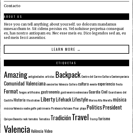
Contacto
ABOUT US
Here you can tell anything about yourself. uo dolorum mandamus
mnesarchum te. Sit ridens persius ex. Vel noluisse perpetua consequat
ex, has nostro antiopam eu. Nec esse meis eu. Dico legendos sed an, eu
sed meis ferri assentior.
LEARN MORE →
ETIQUETAS
Amazing
Backpack
antigüedades
artistas
Centre del Carme Cultura Contemporània
Comunidad Valenciana
cultura
experiencia
conciertos Valencia
Cullera
evento
fiesta
Format
gastronomía
Guardia Civil
fuegos artificiales
gastronomía valenciana
Guardianes del
Liberty
Lifehack
Lifestyle
música
Historia
Castillo
Illustration
Marina Alta
Morella
Politics
President
música Valencia
nacho golfe
patrimonio
Pirotecnia Vulcano
Pixar
playa
Travel
Tradición
turismo
Quique Dacosta
rock
tomates
Tomatina
Trump
Valencia
València
Video