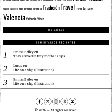
Travel
Tradición
turismo
Quique Dacosta
rock
tomates
Tomatina
Trump
Valencia
València
Video
INSTAGRAM
COMENTARIOS RECIENTES
Emma Bailey
en
They arrived in fifty mother ships
Lucas
en
Life on a ship (Illustration)
Emma Bailey
en
Life on a ship (Illustration)
©
2026
— All rights reserved.