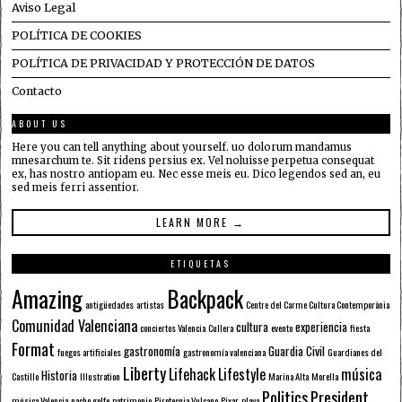
Aviso Legal
POLÍTICA DE COOKIES
POLÍTICA DE PRIVACIDAD Y PROTECCIÓN DE DATOS
Contacto
ABOUT US
Here you can tell anything about yourself. uo dolorum mandamus
mnesarchum te. Sit ridens persius ex. Vel noluisse perpetua consequat
ex, has nostro antiopam eu. Nec esse meis eu. Dico legendos sed an, eu
sed meis ferri assentior.
LEARN MORE →
ETIQUETAS
Amazing
Backpack
antigüedades
artistas
Centre del Carme Cultura Contemporània
Comunidad Valenciana
cultura
experiencia
conciertos Valencia
Cullera
evento
fiesta
Format
gastronomía
Guardia Civil
fuegos artificiales
gastronomía valenciana
Guardianes del
Liberty
Lifehack
Lifestyle
música
Historia
Castillo
Illustration
Marina Alta
Morella
Politics
President
música Valencia
nacho golfe
patrimonio
Pirotecnia Vulcano
Pixar
playa