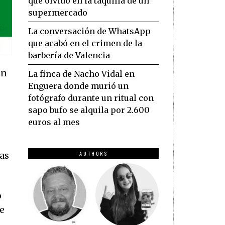
que olvidó en la taquilla de un
supermercado
La conversación de WhatsApp
que acabó en el crimen de la
barbería de Valencia
on
La finca de Nacho Vidal en
Enguera donde murió un
fotógrafo durante un ritual con
sapo bufo se alquila por 2.600
euros al mes
AUTHORS
ras
o
ue