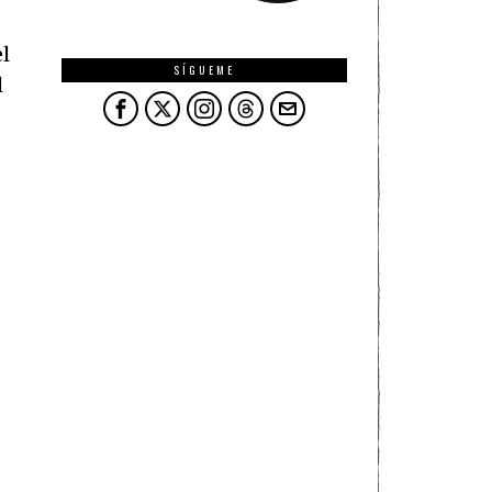
el
SÍGUEME
l