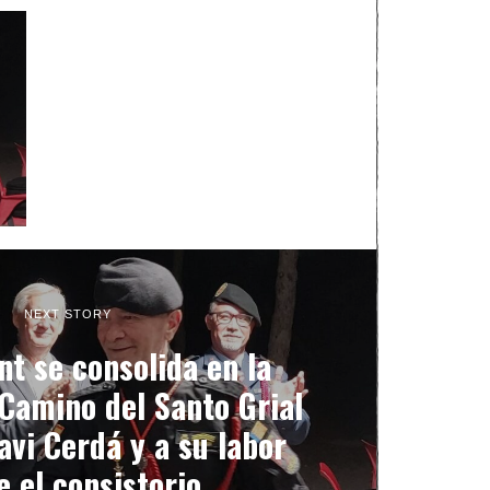
NEXT STORY
t se consolida en la
 Camino del Santo Grial
avi Cerdá y a su labor
e el consistorio