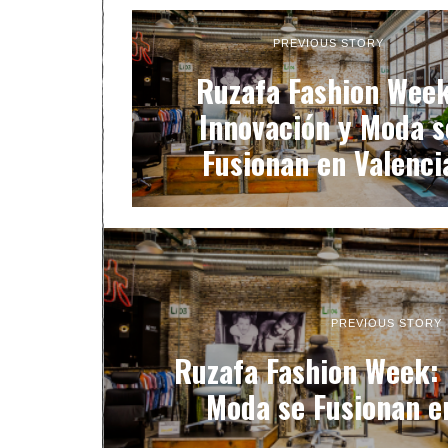
PREVIOUS STORY
Ruzafa Fashion Week
Innovación y Moda s
Fusionan en Valenci
PREVIOUS STORY
Ruzafa Fashion Week: 
Moda se Fusionan e