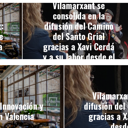
Vilamarxant se
consolida en la
:
difusión del Camino
e
del Santo Grial
a
gracias a Xavi Cerdá
y a su labor desde el
consistorio
Vilamarxan
Innovación y
difusión del
n Valencia
gracias a X
desd