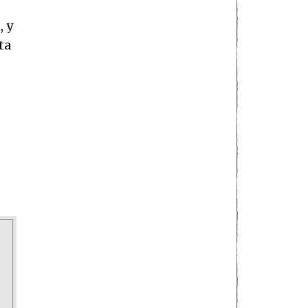
, y
ta