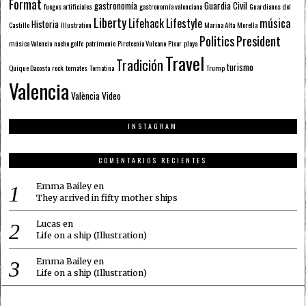
Format
gastronomía
Guardia Civil
fuegos artificiales
gastronomía valenciana
Guardianes del
Liberty
Lifehack
Lifestyle
música
Historia
Castillo
Illustration
Marina Alta
Morella
Politics
President
música Valencia
nacho golfe
patrimonio
Pirotecnia Vulcano
Pixar
playa
Travel
Tradición
turismo
Quique Dacosta
rock
tomates
Tomatina
Trump
Valencia
València
Video
INSTAGRAM
COMENTARIOS RECIENTES
Emma Bailey
en
They arrived in fifty mother ships
Lucas
en
Life on a ship (Illustration)
Emma Bailey
en
Life on a ship (Illustration)