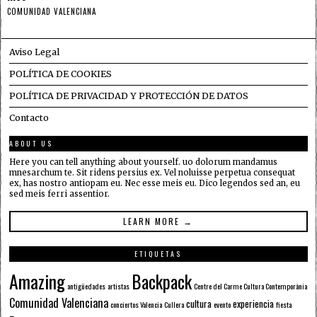
COMUNIDAD VALENCIANA
Aviso Legal
POLÍTICA DE COOKIES
POLÍTICA DE PRIVACIDAD Y PROTECCIÓN DE DATOS
Contacto
ABOUT US
Here you can tell anything about yourself. uo dolorum mandamus
mnesarchum te. Sit ridens persius ex. Vel noluisse perpetua consequat
ex, has nostro antiopam eu. Nec esse meis eu. Dico legendos sed an, eu
sed meis ferri assentior.
LEARN MORE →
ETIQUETAS
Amazing
Backpack
antigüedades
artistas
Centre del Carme Cultura Contemporània
Comunidad Valenciana
cultura
experiencia
conciertos Valencia
Cullera
evento
fiesta