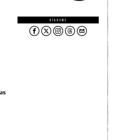
SÍGUEME
as
o