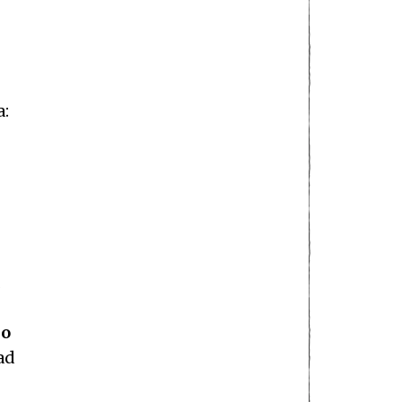
a:
lo
ad