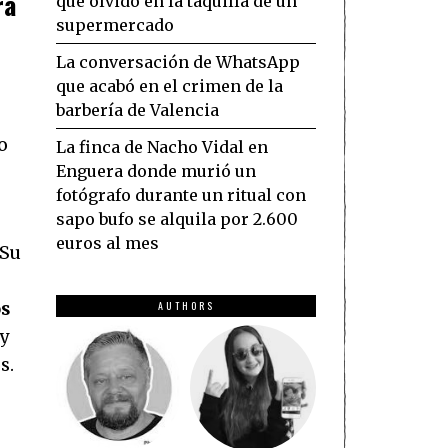
ra
que olvidó en la taquilla de un
supermercado
La conversación de WhatsApp
que acabó en el crimen de la
barbería de Valencia
o
La finca de Nacho Vidal en
Enguera donde murió un
fotógrafo durante un ritual con
sapo bufo se alquila por 2.600
euros al mes
 Su
AUTHORS
os
 y
s.