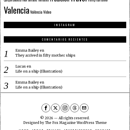
Quique Dacosta
rock
tomates
Tomatina
Trump
Valencia
València
Video
INSTAGRAM
COMENTARIOS RECIENTES
Emma Bailey
en
They arrived in fifty mother ships
Lucas
en
Life on a ship (Illustration)
Emma Bailey
en
Life on a ship (Illustration)
©
2026
— All rights reserved.
Designed by
The Fox Magazine WordPress Theme