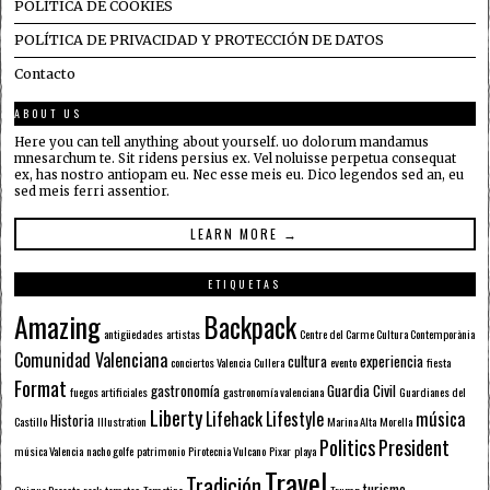
POLÍTICA DE COOKIES
POLÍTICA DE PRIVACIDAD Y PROTECCIÓN DE DATOS
Contacto
ABOUT US
Here you can tell anything about yourself. uo dolorum mandamus
mnesarchum te. Sit ridens persius ex. Vel noluisse perpetua consequat
ex, has nostro antiopam eu. Nec esse meis eu. Dico legendos sed an, eu
sed meis ferri assentior.
LEARN MORE →
ETIQUETAS
Amazing
Backpack
antigüedades
artistas
Centre del Carme Cultura Contemporània
Comunidad Valenciana
cultura
experiencia
conciertos Valencia
Cullera
evento
fiesta
Format
gastronomía
Guardia Civil
fuegos artificiales
gastronomía valenciana
Guardianes del
Liberty
Lifehack
Lifestyle
música
Historia
Castillo
Illustration
Marina Alta
Morella
Politics
President
música Valencia
nacho golfe
patrimonio
Pirotecnia Vulcano
Pixar
playa
Travel
Tradición
turismo