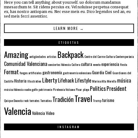
Here you can tell anything about yourself. uo dolorum mandamus
mnesarchum te. Sit ridens persius ex. Vel noluisse perpetua consequat
ex, has nostro antiopam eu. Nec esse meis eu. Dico legendos sed an, eu
sed meis ferri assentior.
LEARN MORE →
ETIQUETAS
Amazing
Backpack
antigüedades
artistas
Centre del Carme Cultura Contemporània
Comunidad Valenciana
cultura
experiencia
conciertos Valencia
Cullera
evento
fiesta
Format
gastronomía
Guardia Civil
fuegos artificiales
gastronomía valenciana
Guardianes del
Liberty
Lifehack
Lifestyle
música
Historia
Castillo
Illustration
Marina Alta
Morella
Politics
President
música Valencia
nacho golfe
patrimonio
Pirotecnia Vulcano
Pixar
playa
Travel
Tradición
turismo
Quique Dacosta
rock
tomates
Tomatina
Trump
Valencia
València
Video
INSTAGRAM