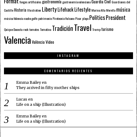
Format
gastronomía
Guardia Civil
fuegos artificiales
gastronomía valenciana
Guardianes del
Liberty
Lifehack
Lifestyle
música
Historia
Castillo
Illustration
Marina Alta
Morella
Politics
President
música Valencia
nacho golfe
patrimonio
Pirotecnia Vulcano
Pixar
playa
Travel
Tradición
turismo
Quique Dacosta
rock
tomates
Tomatina
Trump
Valencia
València
Video
INSTAGRAM
COMENTARIOS RECIENTES
Emma Bailey
en
They arrived in fifty mother ships
Lucas
en
Life on a ship (Illustration)
Emma Bailey
en
Life on a ship (Illustration)