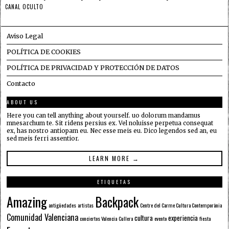
CANAL OCULTO
Aviso Legal
POLÍTICA DE COOKIES
POLÍTICA DE PRIVACIDAD Y PROTECCIÓN DE DATOS
Contacto
ABOUT US
Here you can tell anything about yourself. uo dolorum mandamus
mnesarchum te. Sit ridens persius ex. Vel noluisse perpetua consequat
ex, has nostro antiopam eu. Nec esse meis eu. Dico legendos sed an, eu
sed meis ferri assentior.
LEARN MORE →
ETIQUETAS
Amazing
Backpack
antigüedades
artistas
Centre del Carme Cultura Contemporània
Comunidad Valenciana
cultura
experiencia
conciertos Valencia
Cullera
evento
fiesta