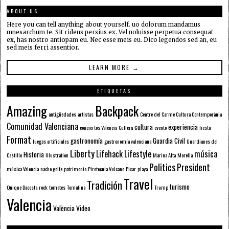
ABOUT US
Here you can tell anything about yourself. uo dolorum mandamus
mnesarchum te. Sit ridens persius ex. Vel noluisse perpetua consequat
ex, has nostro antiopam eu. Nec esse meis eu. Dico legendos sed an, eu
sed meis ferri assentior.
LEARN MORE →
ETIQUETAS
Amazing
Backpack
antigüedades
artistas
Centre del Carme Cultura Contemporània
Comunidad Valenciana
cultura
experiencia
conciertos Valencia
Cullera
evento
fiesta
Format
gastronomía
Guardia Civil
fuegos artificiales
gastronomía valenciana
Guardianes del
Liberty
Lifehack
Lifestyle
música
Historia
Castillo
Illustration
Marina Alta
Morella
Politics
President
música Valencia
nacho golfe
patrimonio
Pirotecnia Vulcano
Pixar
playa
Travel
Tradición
turismo
Quique Dacosta
rock
tomates
Tomatina
Trump
Valencia
València
Video