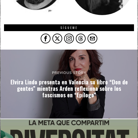
SÍGUEME
PREVIOUS STORY
Elvira Lindo presenta en Valencia su libro “Don de
gentes” mientras Arden reflexiona sobre los
fascismos en “Epílogo”