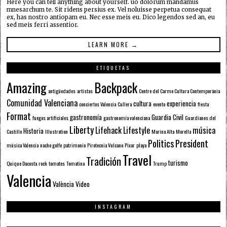
Here you can tell anything about yourself. uo dolorum mandamus
mnesarchum te. Sit ridens persius ex. Vel noluisse perpetua consequat
ex, has nostro antiopam eu. Nec esse meis eu. Dico legendos sed an, eu
sed meis ferri assentior.
LEARN MORE →
ETIQUETAS
Amazing
Backpack
antigüedades
artistas
Centre del Carme Cultura Contemporània
Comunidad Valenciana
cultura
experiencia
conciertos Valencia
Cullera
evento
fiesta
Format
gastronomía
Guardia Civil
fuegos artificiales
gastronomía valenciana
Guardianes del
Liberty
Lifehack
Lifestyle
música
Historia
Castillo
Illustration
Marina Alta
Morella
Politics
President
música Valencia
nacho golfe
patrimonio
Pirotecnia Vulcano
Pixar
playa
Travel
Tradición
turismo
Quique Dacosta
rock
tomates
Tomatina
Trump
Valencia
València
Video
INSTAGRAM