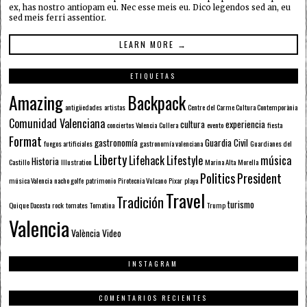
ex, has nostro antiopam eu. Nec esse meis eu. Dico legendos sed an, eu
sed meis ferri assentior.
LEARN MORE →
ETIQUETAS
Amazing
Backpack
antigüedades
artistas
Centre del Carme Cultura Contemporània
Comunidad Valenciana
cultura
experiencia
conciertos Valencia
Cullera
evento
fiesta
Format
gastronomía
Guardia Civil
fuegos artificiales
gastronomía valenciana
Guardianes del
Liberty
Lifehack
Lifestyle
música
Historia
Castillo
Illustration
Marina Alta
Morella
Politics
President
música Valencia
nacho golfe
patrimonio
Pirotecnia Vulcano
Pixar
playa
Travel
Tradición
turismo
Quique Dacosta
rock
tomates
Tomatina
Trump
Valencia
València
Video
INSTAGRAM
COMENTARIOS RECIENTES