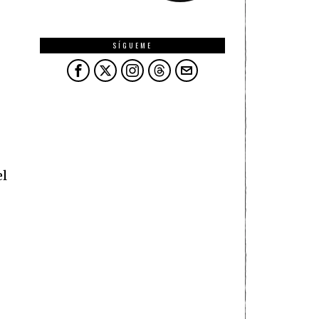
SÍGUEME
el