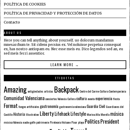
POLÍTICA DE COOKIES
POLÍTICA DE PRIVACIDAD Y PROTECCIÓN DE DATOS
Contacto
ABOUT US
Here you can tell anything about yourself. uo dolorum mandamus
mnesarchum te. Sit ridens persius ex. Vel noluisse perpetua consequat
ex, has nostro antiopam eu. Nec esse meis eu. Dico legendos sed an, eu
sed meis ferri assentior.
LEARN MORE →
ETIQUETAS
Amazing
Backpack
antigüedades
artistas
Centre del Carme Cultura Contemporània
Comunidad Valenciana
cultura
experiencia
conciertos Valencia
Cullera
evento
fiesta
Format
gastronomía
Guardia Civil
fuegos artificiales
gastronomía valenciana
Guardianes del
Liberty
Lifehack
Lifestyle
música
Historia
Castillo
Illustration
Marina Alta
Morella
Politics
President
música Valencia
nacho golfe
patrimonio
Pirotecnia Vulcano
Pixar
playa