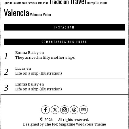
Travel
Tradición
turismo
Quique Dacosta
rock
tomates
Tomatina
Trump
Valencia
València
Video
INSTAGRAM
COMENTARIOS RECIENTES
Emma Bailey
en
They arrived in fifty mother ships
Lucas
en
Life on a ship (Illustration)
Emma Bailey
en
Life on a ship (Illustration)
©
2026
— All rights reserved.
Designed by
The Fox Magazine WordPress Theme