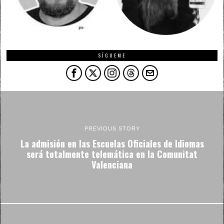
SÍGUEME
PREVIOUS STORY
La admisión en las Escuelas Oficiales de Idiomas
será totalmente telemática en la Comunitat
Valenciana