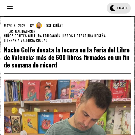
LIGHT
MAYO 5, 2026
BY
JOSE CUÑAT
ACTUALIDAD
·
CON
NIÑOS
·
CONTES
·
CULTURA
·
EDUCACIÓN
·
LIBROS
·
LITERATURA
·
RESEÑA
LITERARIA
·
VALENCIA CIUDAD
Nacho Golfe desata la locura en la Feria del Libro
de Valencia: más de 600 libros firmados en un fin
de semana de récord