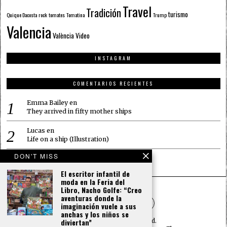
Travel
Tradición
turismo
Quique Dacosta
rock
tomates
Tomatina
Trump
Valencia
València
Video
INSTAGRAM
COMENTARIOS RECIENTES
Emma Bailey
en
They arrived in fifty mother ships
Lucas
en
Life on a ship (Illustration)
DON'T MISS
Emma Bailey
en
Life on a ship (Illustration)
El escritor infantil de
moda en la Feria del
Libro, Nacho Golfe: “Creo
aventuras donde la
imaginación vuele a sus
anchas y los niños se
diviertan”
©
2026
— All rights reserved.