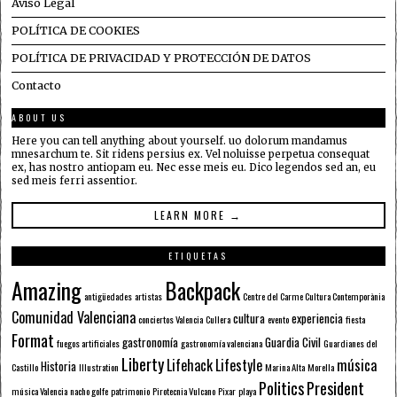
Aviso Legal
POLÍTICA DE COOKIES
POLÍTICA DE PRIVACIDAD Y PROTECCIÓN DE DATOS
Contacto
ABOUT US
Here you can tell anything about yourself. uo dolorum mandamus
mnesarchum te. Sit ridens persius ex. Vel noluisse perpetua consequat
ex, has nostro antiopam eu. Nec esse meis eu. Dico legendos sed an, eu
sed meis ferri assentior.
LEARN MORE →
ETIQUETAS
Amazing
Backpack
antigüedades
artistas
Centre del Carme Cultura Contemporània
Comunidad Valenciana
cultura
experiencia
conciertos Valencia
Cullera
evento
fiesta
Format
gastronomía
Guardia Civil
fuegos artificiales
gastronomía valenciana
Guardianes del
Liberty
Lifehack
Lifestyle
música
Historia
Castillo
Illustration
Marina Alta
Morella
Politics
President
música Valencia
nacho golfe
patrimonio
Pirotecnia Vulcano
Pixar
playa