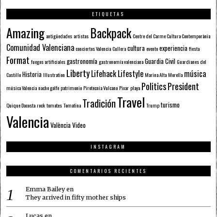
ETIQUETAS
Amazing
Backpack
antigüedades
artistas
Centre del Carme Cultura Contemporània
Comunidad Valenciana
cultura
experiencia
conciertos Valencia
Cullera
evento
fiesta
Format
gastronomía
Guardia Civil
fuegos artificiales
gastronomía valenciana
Guardianes del
Liberty
Lifehack
Lifestyle
música
Historia
Castillo
Illustration
Marina Alta
Morella
Politics
President
música Valencia
nacho golfe
patrimonio
Pirotecnia Vulcano
Pixar
playa
Travel
Tradición
turismo
Quique Dacosta
rock
tomates
Tomatina
Trump
Valencia
València
Video
INSTAGRAM
COMENTARIOS RECIENTES
Emma Bailey
en
They arrived in fifty mother ships
Lucas
en