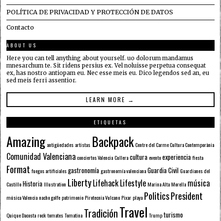
POLÍTICA DE PRIVACIDAD Y PROTECCIÓN DE DATOS
Contacto
ABOUT US
Here you can tell anything about yourself. uo dolorum mandamus
mnesarchum te. Sit ridens persius ex. Vel noluisse perpetua consequat
ex, has nostro antiopam eu. Nec esse meis eu. Dico legendos sed an, eu
sed meis ferri assentior.
LEARN MORE →
ETIQUETAS
Amazing
Backpack
antigüedades
artistas
Centre del Carme Cultura Contemporània
Comunidad Valenciana
cultura
experiencia
conciertos Valencia
Cullera
evento
fiesta
Format
gastronomía
Guardia Civil
fuegos artificiales
gastronomía valenciana
Guardianes del
Liberty
Lifehack
Lifestyle
música
Historia
Castillo
Illustration
Marina Alta
Morella
Politics
President
música Valencia
nacho golfe
patrimonio
Pirotecnia Vulcano
Pixar
playa
Travel
Tradición
turismo
Quique Dacosta
rock
tomates
Tomatina
Trump